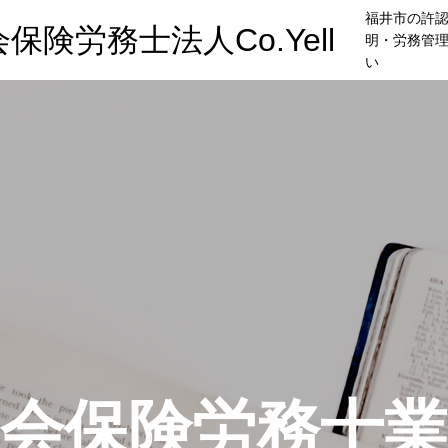
福井市の許
険労務士法人Co.Yell
明・労務管
い
会保険労務士業