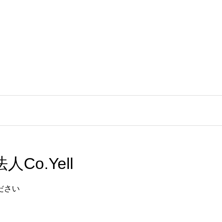
o.Yell
ださい